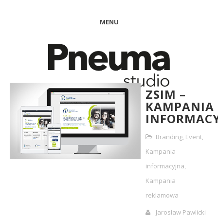
MENU
ZSIM –
KAMPANIA
INFORMAC
Branding
,
Event
,
Kampania
informacyjna
,
Kampania
reklamowa
Jarosław Pawlicki