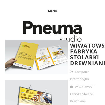
MENU
WIWATOWS
FABRYKA
STOLARKI
DREWNIANE
Kampania
informacyjna
WIWATOWSKI
Fabryka Stolarki
Drewnianej