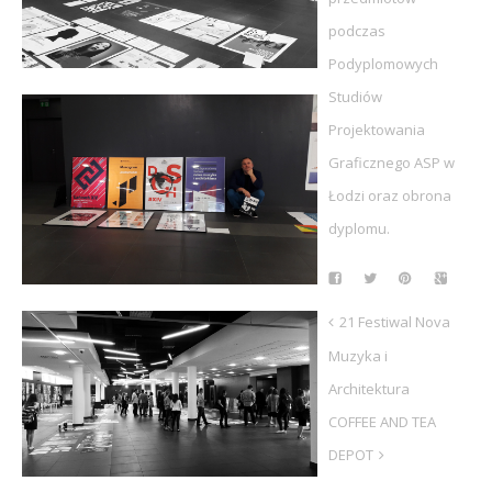
podczas
Podyplomowych
Studiów
Projektowania
Graficznego ASP w
Łodzi oraz obrona
dyplomu.
21 Festiwal Nova
Muzyka i
Architektura
COFFEE AND TEA
DEPOT