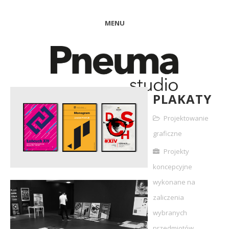
MENU
PLAKATY
Projektowanie
graficzne
Projekty
koncepcyjne
wykonane na
zaliczenia
wybranych
przedmiotów