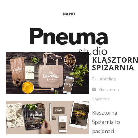
MENU
KLASZTOR
SPIŻARNIA
Branding
Klasztorna
Spiżarnia
Klasztorna
Spiżarnia to
pasjonaci