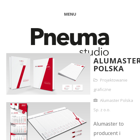
MENU
ALUMASTE
POLSKA
Projektowanie
graficzne
Alumaster Polska
Sp. z o.o.
Alumaster to
producent i